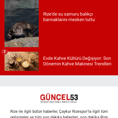
Rize'de su samuru balıkçı
barınaklarını mesken tuttu
2
Evde Kahve Kültürü Değişiyor: Son
Dönemin Kahve Makinesi Trendleri
Rize ile ilgili bütün haberler, Çaykur Rizespor'la ilgili tüm
gelişmeler ve tüm son dakika haberleri, son dakika Rize