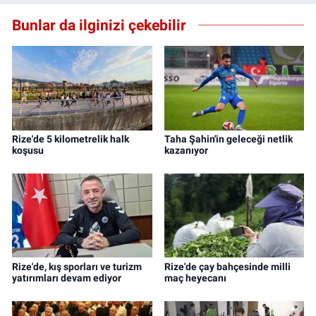
Bunlar da ilginizi çekebilir
Rize'de 5 kilometrelik halk
Taha Şahin'in geleceği netlik
koşusu
kazanıyor
Rize'de, kış sporları ve turizm
Rize'de çay bahçesinde milli
yatırımları devam ediyor
maç heyecanı