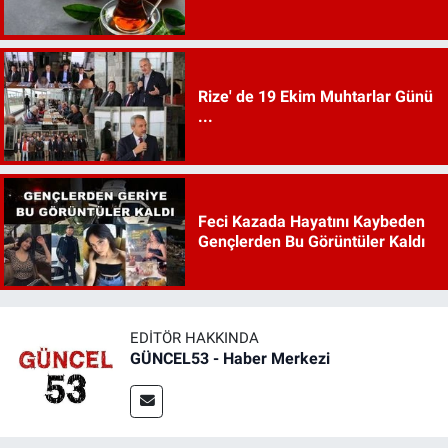
Rize' de 19 Ekim Muhtarlar Günü
...
Feci Kazada Hayatını Kaybeden
Gençlerden Bu Görüntüler Kaldı
EDITÖR HAKKINDA
GÜNCEL53 - Haber Merkezi