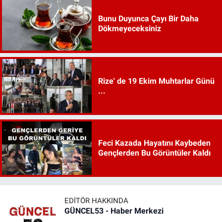
Bunu Duyunca Çayı Bir Daha
Dökmeyeceksiniz
Rize' de 19 Ekim Muhtarlar Günü
...
Feci Kazada Hayatını Kaybeden
Gençlerden Bu Görüntüler Kaldı
EDITÖR HAKKINDA
GÜNCEL53 - Haber Merkezi