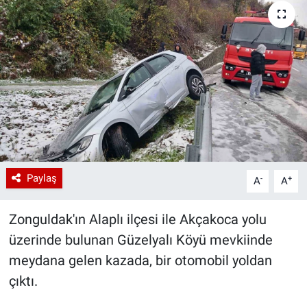
Paylaş
-
+
A
A
Zonguldak'ın Alaplı ilçesi ile Akçakoca yolu
üzerinde bulunan Güzelyalı Köyü mevkiinde
meydana gelen kazada, bir otomobil yoldan
çıktı.