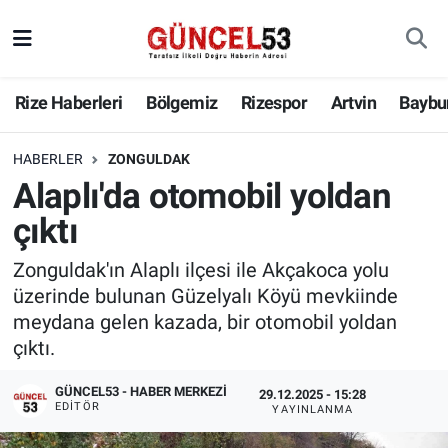
Rize Haberleri
Bölgemiz
Rizespor
Artvin
Baybu
HABERLER
ZONGULDAK
Alaplı'da otomobil yoldan
çıktı
Zonguldak'ın Alaplı ilçesi ile Akçakoca yolu
üzerinde bulunan Güzelyalı Köyü mevkiinde
meydana gelen kazada, bir otomobil yoldan
çıktı.
GÜNCEL53 - HABER MERKEZI
29.12.2025 - 15:28
EDITÖR
YAYINLANMA