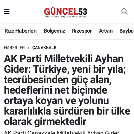
Rize Haberleri
Bölgemiz
Rizespor
Artvin
Baybu
HABERLER
ÇANAKKALE
AK Parti Milletvekili Ayhan
Gider: Türkiye, yeni bir yıla;
tecrübesinden güç alan,
hedeflerini net biçimde
ortaya koyan ve yolunu
kararlılıkla sürdüren bir ülke
olarak girmektedir
AK Parti Çanakkale Milletvekili Ayhan Gider,