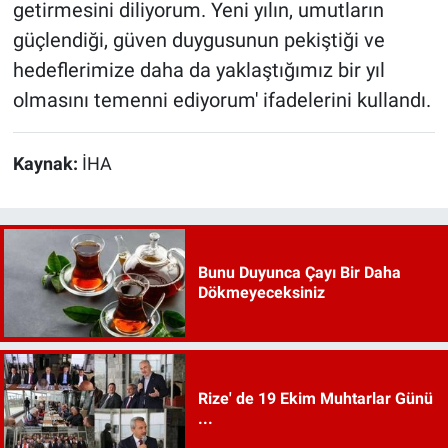
getirmesini diliyorum. Yeni yılın, umutların
güçlendiği, güven duygusunun pekiştiği ve
hedeflerimize daha da yaklaştığımız bir yıl
olmasını temenni ediyorum' ifadelerini kullandı.
Kaynak:
İHA
Bunu Duyunca Çayı Bir Daha
Dökmeyeceksiniz
Rize' de 19 Ekim Muhtarlar Günü
...