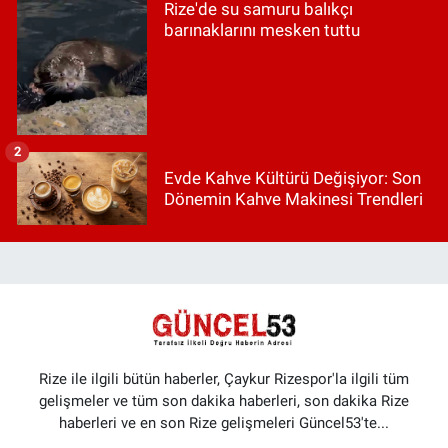
Rize'de su samuru balıkçı
barınaklarını mesken tuttu
2
Evde Kahve Kültürü Değişiyor: Son
Dönemin Kahve Makinesi Trendleri
Rize ile ilgili bütün haberler, Çaykur Rizespor'la ilgili tüm
gelişmeler ve tüm son dakika haberleri, son dakika Rize
haberleri ve en son Rize gelişmeleri Güncel53'te...