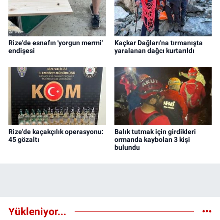
Rize'de esnafın 'yorgun mermi'
Kaçkar Dağları'na tırmanışta
endişesi
yaralanan dağcı kurtarıldı
Rize'de kaçakçılık operasyonu:
Balık tutmak için girdikleri
45 gözaltı
ormanda kaybolan 3 kişi
bulundu
Yükleniyor...