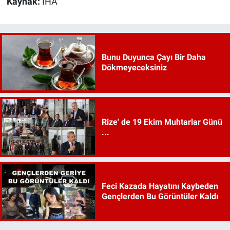
Kaynak:
İHA
Bunu Duyunca Çayı Bir Daha
Dökmeyeceksiniz
Rize' de 19 Ekim Muhtarlar Günü
...
Feci Kazada Hayatını Kaybeden
Gençlerden Bu Görüntüler Kaldı