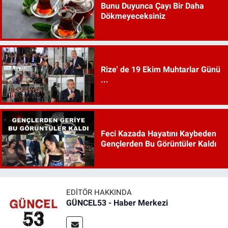
Bunu Duyunca Çayı Bir Daha
Dökmeyeceksiniz
Rize' de 19 Ekim Muhtarlar Günü
...
Feci Kazada Hayatını Kaybeden
Gençlerden Bu Görüntüler Kaldı
EDITÖR HAKKINDA
GÜNCEL53 - Haber Merkezi