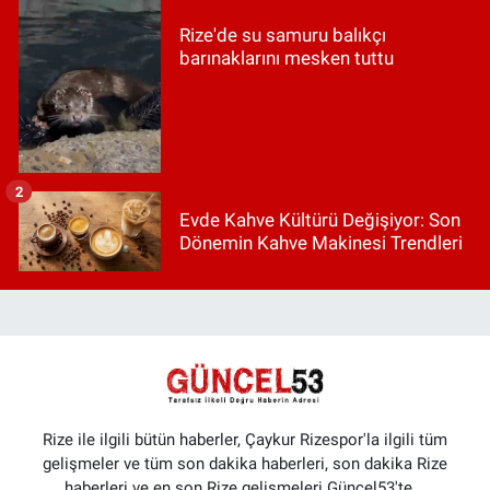
Rize'de su samuru balıkçı
barınaklarını mesken tuttu
2
Evde Kahve Kültürü Değişiyor: Son
Dönemin Kahve Makinesi Trendleri
Rize ile ilgili bütün haberler, Çaykur Rizespor'la ilgili tüm
gelişmeler ve tüm son dakika haberleri, son dakika Rize
haberleri ve en son Rize gelişmeleri Güncel53'te...