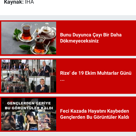
Kaynak:
İHA
Bunu Duyunca Çayı Bir Daha
Dökmeyeceksiniz
Rize' de 19 Ekim Muhtarlar Günü
...
Feci Kazada Hayatını Kaybeden
Gençlerden Bu Görüntüler Kaldı